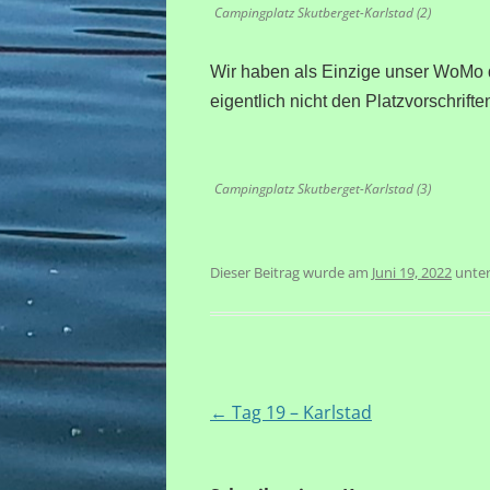
Campingplatz Skutberget-Karlstad (2)
Wir haben als Einzige unser WoMo qu
eigentlich nicht den Platzvorschrifte
Campingplatz Skutberget-Karlstad (3)
Dieser Beitrag wurde am
Juni 19, 2022
unte
Beitragsnavigation
←
Tag 19 – Karlstad