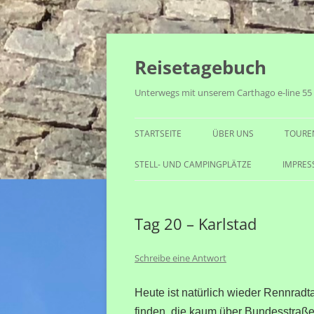
Zum
Inhalt
Reisetagebuch
springen
Unterwegs mit unserem Carthago e-line 55
STARTSEITE
ÜBER UNS
TOURE
STELL- UND CAMPINGPLÄTZE
IMPRE
Tag 20 – Karlstad
Schreibe eine Antwort
Heute ist natürlich wieder Rennradta
finden, die kaum über Bundesstraße