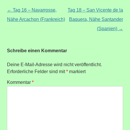
Beitragsnavigation
←
Tag 16 – Navarrosse,
Tag 18 – San Vicente de la
Nähe Arcachon (Frankreich)
Baquera, Nähe Santander
(Spanien)
→
Schreibe einen Kommentar
Deine E-Mail-Adresse wird nicht veröffentlicht.
Erforderliche Felder sind mit
*
markiert
Kommentar
*