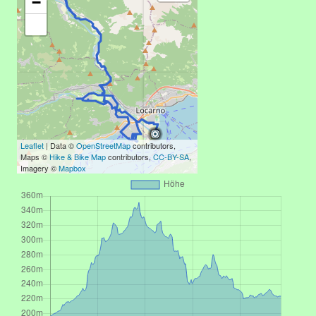
−
Leaflet
| Data ©
OpenStreetMap
contributors,
Maps ©
Hike & Bike Map
contributors,
CC-BY-SA
,
Imagery ©
Mapbox