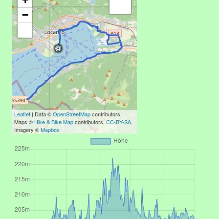
−
Leaflet
| Data ©
OpenStreetMap
contributors,
Maps ©
Hike & Bike Map
contributors,
CC-BY-SA
,
Imagery ©
Mapbox