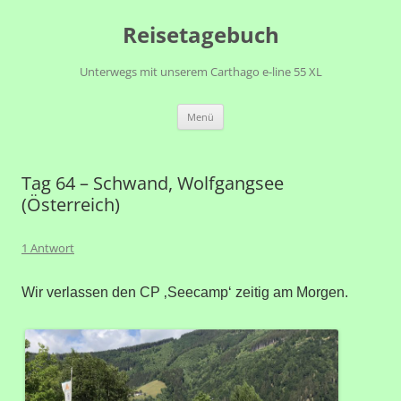
Zum
Reisetagebuch
Inhalt
springen
Unterwegs mit unserem Carthago e-line 55 XL
Menü
Tag 64 – Schwand, Wolfgangsee
(Österreich)
1 Antwort
Wir verlassen den CP ‚Seecamp‘ zeitig am Morgen.