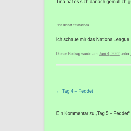
Tina hat es sich danach gemütlich g
Tina macht Feierabend
Ich schaue mir das Nations League 
Dieser Beitrag wurde am
Juni 4, 2022
unter
Beitragsnavigation
←
Tag 4 – Feddet
Ein Kommentar zu „
Tag 5 – Feddet
“