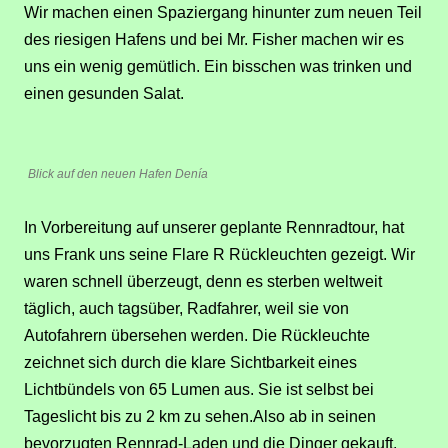
Wir machen einen Spaziergang hinunter
zum
neuen
Teil
des riesigen Hafens und bei Mr. Fisher machen wir es
uns ein wenig gemütlich. Ein bisschen was trinken und
einen gesunden Salat.
Blick auf den neuen Hafen Denía
In Vorbereitung auf unserer geplante Rennradtour, hat
uns Frank uns seine Flare R Rückleuchten gezeigt. Wir
waren schnell überzeugt, denn es sterben weltweit
täglich, auch tagsüber, Radfahrer, weil sie von
Autofahrern übersehen werden. Die Rückleuchte
zeichnet sich durch die klare
S
ich
t
barkeit eines
Lich
t
bündels von 65 Lumen aus.
Sie ist selbst bei
Tageslicht bis zu 2 km zu sehen.
Also ab in seinen
bevorzugten Rennrad-Laden und die Dinger gekauft.