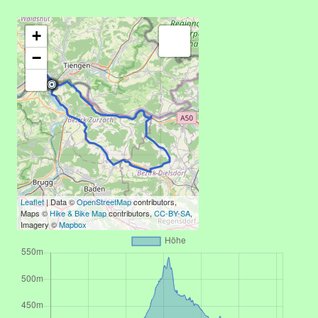
+
−
Leaflet
| Data ©
OpenStreetMap
contributors,
Maps ©
Hike & Bike Map
contributors,
CC-BY-SA
,
Imagery ©
Mapbox