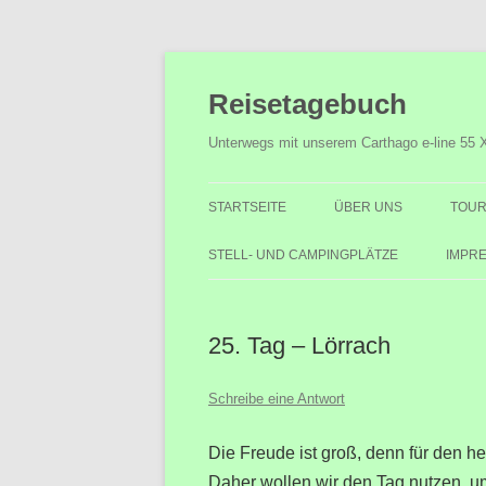
Zum
Inhalt
Reisetagebuch
springen
Unterwegs mit unserem Carthago e-line 55 
STARTSEITE
ÜBER UNS
TOUR
STELL- UND CAMPINGPLÄTZE
IMPR
25. Tag – Lörrach
Schreibe eine Antwort
Die Freude ist groß, denn für den h
Daher wollen wir den Tag nutzen, u