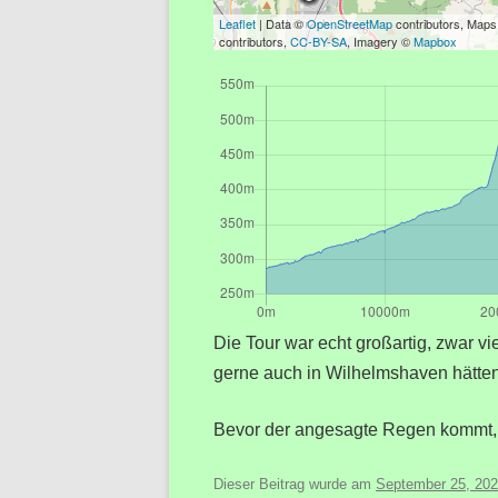
Leaflet
| Data ©
OpenStreetMap
contributors, Map
contributors,
CC-BY-SA
, Imagery ©
Mapbox
Die Tour war echt großartig, zwar v
gerne auch in Wilhelmshaven hätten.
Bevor der angesagte Regen kommt,
Dieser Beitrag wurde am
September 25, 20