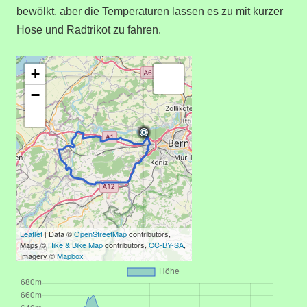
bewölkt, aber die Temperaturen lassen es zu mit kurzer
Hose und Radtrikot zu fahren.
+
−
Leaflet
| Data ©
OpenStreetMap
contributors,
Maps ©
Hike & Bike Map
contributors,
CC-BY-SA
,
Imagery ©
Mapbox