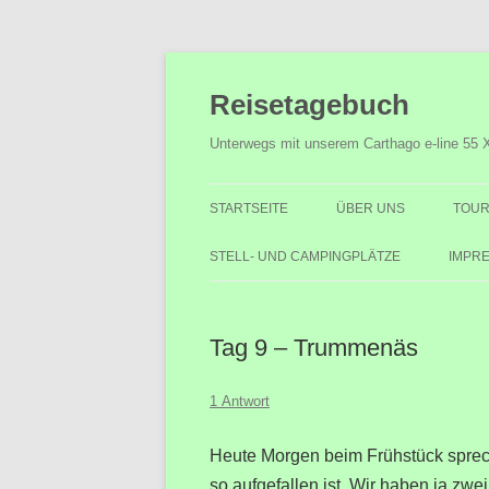
Zum
Inhalt
Reisetagebuch
springen
Unterwegs mit unserem Carthago e-line 55 
STARTSEITE
ÜBER UNS
TOUR
STELL- UND CAMPINGPLÄTZE
IMPR
Tag 9 – Trummenäs
1 Antwort
Heute Morgen beim Frühstück sprec
so aufgefallen ist. Wir haben ja zw